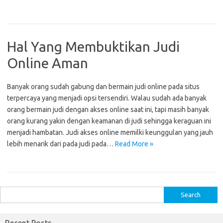
Hal Yang Membuktikan Judi
Online Aman
Banyak orang sudah gabung dan bermain judi online pada situs
terpercaya yang menjadi opsi tersendiri. Walau sudah ada banyak
orang bermain judi dengan akses online saat ini, tapi masih banyak
orang kurang yakin dengan keamanan di judi sehingga keraguan ini
menjadi hambatan. Judi akses online memilki keunggulan yang jauh
lebih menarik dari pada judi pada…
Read More »
S
e
a