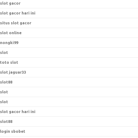
slot gacor
slot gacor hari ini
situs slot gacor
slot online
nongki99
slot
toto slot
slot jaguar33
slot88
slot
slot
slot gacor hari ini
slot88
login sbobet