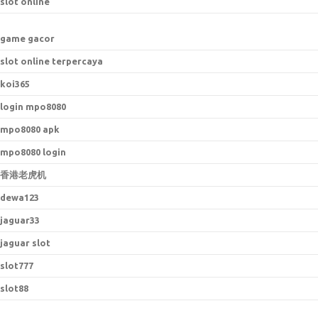
slot online
game gacor
slot online terpercaya
koi365
login mpo8080
mpo8080 apk
mpo8080 login
香港老虎机
dewa123
jaguar33
jaguar slot
slot777
slot88