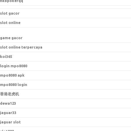
hkbpokerqq
slot gacor
slot online
game gacor
slot online terpercaya
koi365
login mpo8080
mpo8080 apk
mpo8080 login
香港老虎机
dewa123
jaguar33
jaguar slot