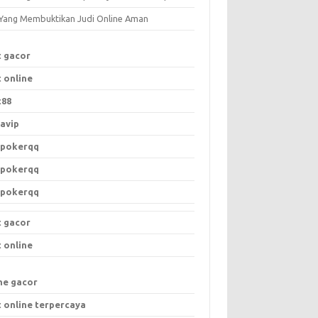
 Yang Membuktikan Judi Online Aman
t gacor
t online
t88
avip
bpokerqq
bpokerqq
bpokerqq
t gacor
t online
e gacor
t online terpercaya