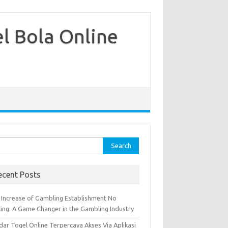
el Bola Online
rch
ecent Posts
 Increase of Gambling Establishment No
ting: A Game Changer in the Gambling Industry
dar Togel Online Terpercaya Akses Via Aplikasi