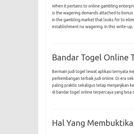
When it pertains to online gambling enterpr
is the wagering demands attached to bonus 
in the gambling market that looks for to el
establishment no wagering. In this write-up,
Bandar Togel Online T
Bermain judi togel lewat aplikasi ternyata 
perkembangan terbaik judi online. Di era sek
paling praktis sekaligus tetap menjanjikan 
di bandar togel online terpercaya yang bisa 
Hal Yang Membuktika