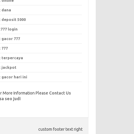
t online
t dana
t deposit 5000
t777 login
t gacor 777
t 777
t terpercaya
t jackpot
t gacor hari ini
r More Information Please
Contact Us
sa seo judi
custom footer text right