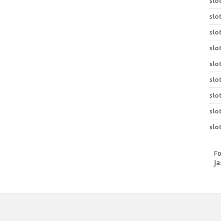
slo
slo
slo
slo
slo
slo
slo
slo
slo
Fo
ja