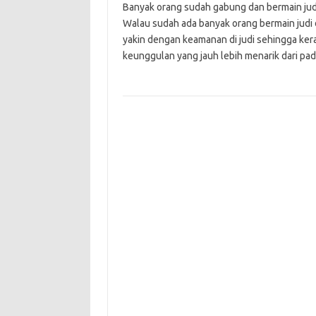
Banyak orang sudah gabung dan bermain judi 
Walau sudah ada banyak orang bermain judi d
yakin dengan keamanan di judi sehingga kera
keunggulan yang jauh lebih menarik dari pa