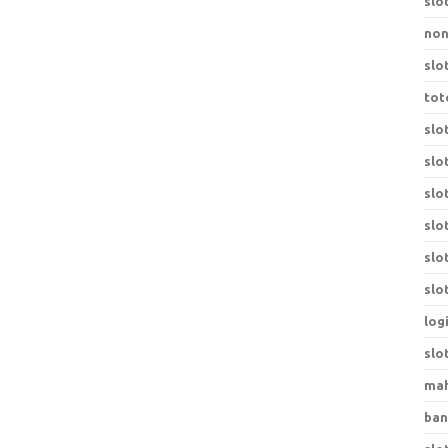
slo
non
slo
tot
slo
slo
slo
slo
slo
slo
log
slo
ma
ban