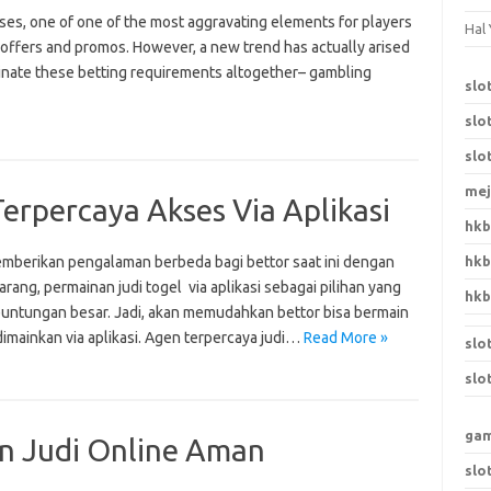
ises, one of one of the most aggravating elements for players
Hal
offers and promos. However, a new trend has actually arised
iminate these betting requirements altogether– gambling
slo
slo
slo
mej
erpercaya Akses Via Aplikasi
hk
memberikan pengalaman berbeda bagi bettor saat ini dengan
hk
arang, permainan judi togel via aplikasi sebagai pilihan yang
hk
keuntungan besar. Jadi, akan memudahkan bettor bisa bermain
dimainkan via aplikasi. Agen terpercaya judi…
Read More »
slo
slo
gam
n Judi Online Aman
slo