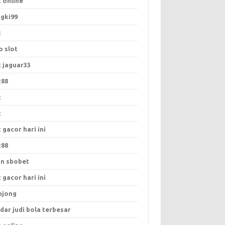
t online
gki99
t
o slot
t jaguar33
t88
t
t
t gacor hari ini
t88
in sbobet
t gacor hari ini
hjong
dar judi bola terbesar