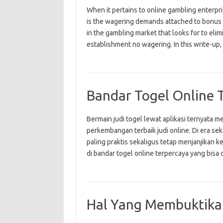
When it pertains to online gambling enterpr
is the wagering demands attached to bonus 
in the gambling market that looks for to el
establishment no wagering. In this write-up,
Bandar Togel Online T
Bermain judi togel lewat aplikasi ternyata 
perkembangan terbaik judi online. Di era sek
paling praktis sekaligus tetap menjanjikan 
di bandar togel online terpercaya yang bisa 
Hal Yang Membuktika