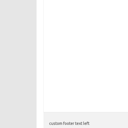
custom footer text left