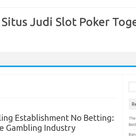
Situs Judi Slot Poker Tog
Sea
for:
R
ing Establishment No Betting:
The
Bet
e Gambling Industry
Ban