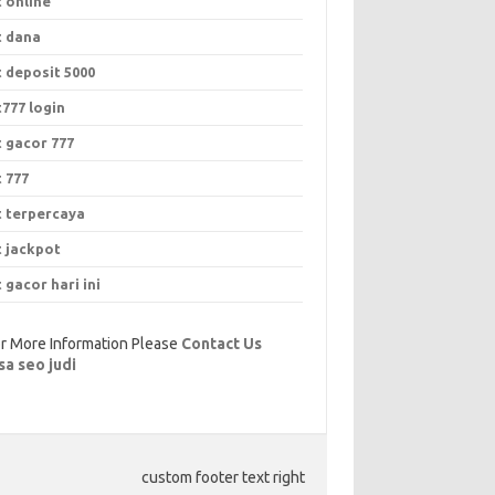
t online
t dana
t deposit 5000
t777 login
t gacor 777
t 777
t terpercaya
t jackpot
t gacor hari ini
r More Information Please
Contact Us
sa seo judi
custom footer text right