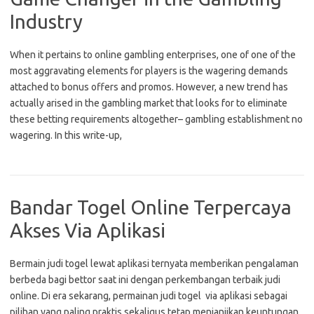
Industry
When it pertains to online gambling enterprises, one of one of the
most aggravating elements for players is the wagering demands
attached to bonus offers and promos. However, a new trend has
actually arised in the gambling market that looks for to eliminate
these betting requirements altogether– gambling establishment no
wagering. In this write-up,
Bandar Togel Online Terpercaya
Akses Via Aplikasi
Bermain judi togel lewat aplikasi ternyata memberikan pengalaman
berbeda bagi bettor saat ini dengan perkembangan terbaik judi
online. Di era sekarang, permainan judi togel via aplikasi sebagai
pilihan yang paling praktis sekaligus tetap menjanjikan keuntungan