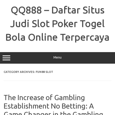
Skip
to
QQ888 – Daftar Situs
content
Judi Slot Poker Togel
Bola Online Terpercaya
Menu
CATEGORY ARCHIVES:
FUN88 SLOT
The Increase of Gambling
Establishment No Betting: A
Game Changer in the Gambling