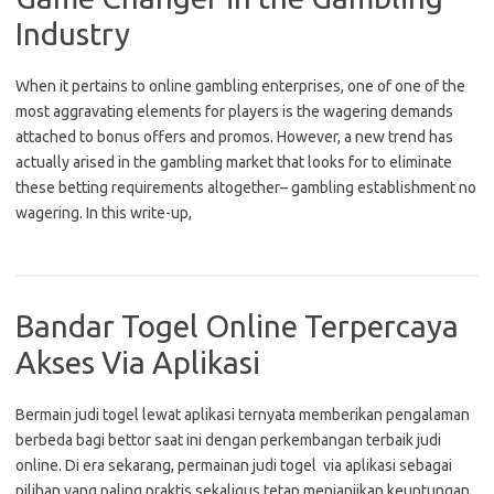
Industry
When it pertains to online gambling enterprises, one of one of the
most aggravating elements for players is the wagering demands
attached to bonus offers and promos. However, a new trend has
actually arised in the gambling market that looks for to eliminate
these betting requirements altogether– gambling establishment no
wagering. In this write-up,
Bandar Togel Online Terpercaya
Akses Via Aplikasi
Bermain judi togel lewat aplikasi ternyata memberikan pengalaman
berbeda bagi bettor saat ini dengan perkembangan terbaik judi
online. Di era sekarang, permainan judi togel via aplikasi sebagai
pilihan yang paling praktis sekaligus tetap menjanjikan keuntungan