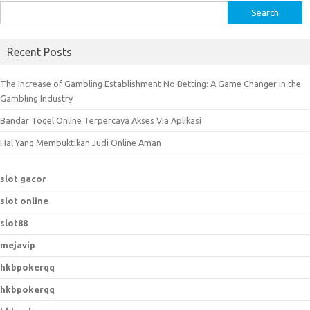
S
e
a
Recent Posts
r
c
The Increase of Gambling Establishment No Betting: A Game Changer in the
h
Gambling Industry
f
Bandar Togel Online Terpercaya Akses Via Aplikasi
o
r
Hal Yang Membuktikan Judi Online Aman
:
slot gacor
slot online
slot88
mejavip
hkbpokerqq
hkbpokerqq