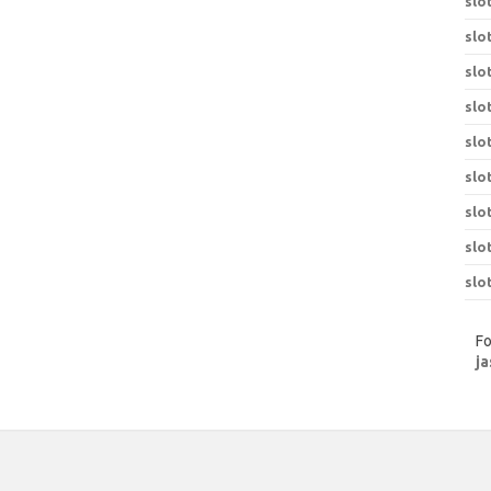
slo
slo
slo
slo
slo
slo
slo
slo
slo
Fo
ja