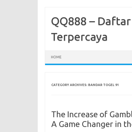
Skip
to
content
QQ888 – Daftar 
Terpercaya
HOME
CATEGORY ARCHIVES:
BANDAR TOGEL 91
The Increase of Gambl
A Game Changer in th