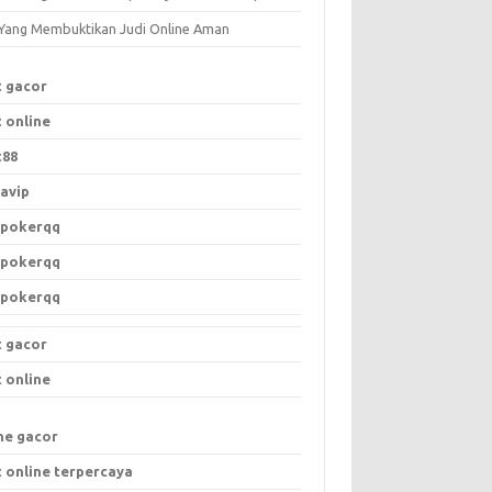
 Yang Membuktikan Judi Online Aman
t gacor
t online
t88
avip
bpokerqq
bpokerqq
bpokerqq
t gacor
t online
e gacor
t online terpercaya