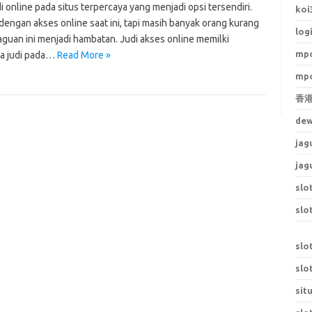
online pada situs terpercaya yang menjadi opsi tersendiri.
koi
engan akses online saat ini, tapi masih banyak orang kurang
log
guan ini menjadi hambatan. Judi akses online memilki
mpo
da judi pada…
Read More »
mpo
香
dew
jag
jag
slo
slo
slo
slo
sit