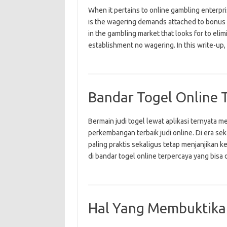
When it pertains to online gambling enterpr
is the wagering demands attached to bonus 
in the gambling market that looks for to el
establishment no wagering. In this write-up,
Bandar Togel Online T
Bermain judi togel lewat aplikasi ternyata 
perkembangan terbaik judi online. Di era sek
paling praktis sekaligus tetap menjanjikan 
di bandar togel online terpercaya yang bisa 
Hal Yang Membuktika