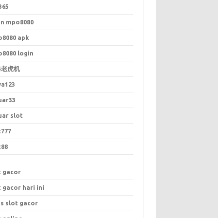
365
in mpo8080
8080 apk
8080 login
港老虎机
a123
uar33
uar slot
t777
t88
t gacor
t gacor hari ini
us slot gacor