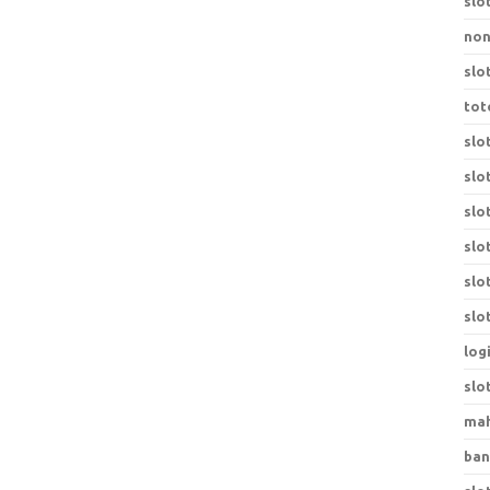
slo
non
slo
tot
slo
slo
slo
slo
slo
slo
log
slo
ma
ban