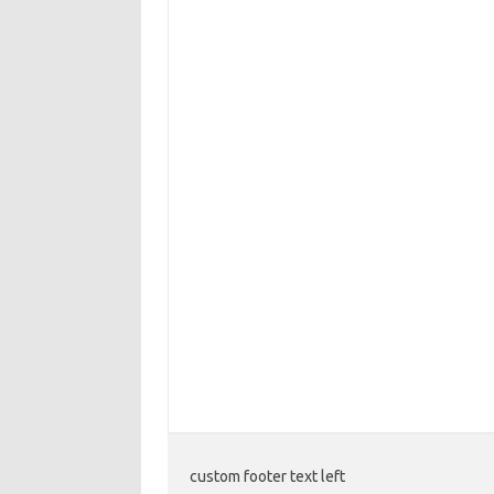
custom footer text left