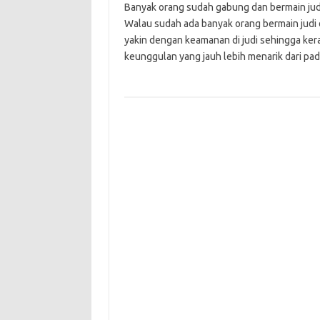
Banyak orang sudah gabung dan bermain judi 
Walau sudah ada banyak orang bermain judi d
yakin dengan keamanan di judi sehingga kera
keunggulan yang jauh lebih menarik dari pa