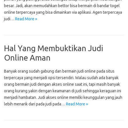
besar. Jadi, akan memudahkan bettor bisa bermain di bandar togel
online terpercaya yang bisa dimainkan via aplikasi. Agen terpercaya
judi…
Read More »
Hal Yang Membuktikan Judi
Online Aman
Banyak orang sudah gabung dan bermain judi online pada situs
terpercaya yang menjadi opsi tersendiri. Walau sudah ada banyak
orang bermain judi dengan akses online saat ini, tapi masih banyak
orang kurang yakin dengan keamanan di judi sehingga keraguan ini
menjadi hambatan. Judi akses online memilki keunggulan yang jauh
lebih menarik dari pada judi pada…
Read More »