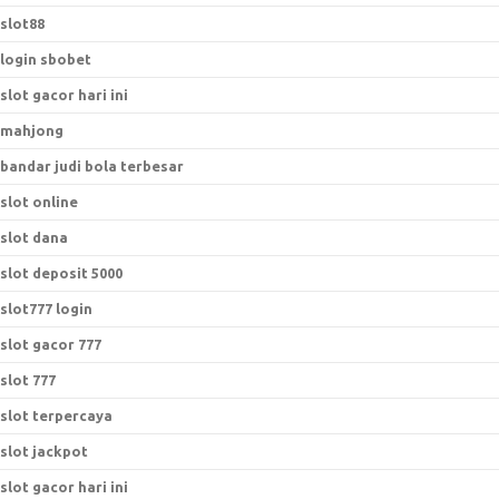
slot88
login sbobet
slot gacor hari ini
mahjong
bandar judi bola terbesar
slot online
slot dana
slot deposit 5000
slot777 login
slot gacor 777
slot 777
slot terpercaya
slot jackpot
slot gacor hari ini