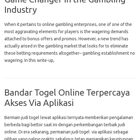
Industry
When it pertains to online gambling enterprises, one of one of the
most aggravating elements for players is the wagering demands
attached to bonus offers and promos. However, a new trend has
actually arised in the gambling market that looks for to eliminate
these betting requirements altogether– gambling establishment no
wagering. In this write-up,
Bandar Togel Online Terpercaya
Akses Via Aplikasi
Bermain judi togel lewat aplikasi ternyata memberikan pengalaman
berbeda bagi bettor saat ini dengan perkembangan terbaik judi
online. Di era sekarang, permainan judi togel via aplikasi sebagai
pilihan yang paling praktis sekaligus tetap menjanjikan keuntungan