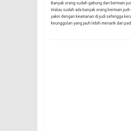
Banyak orang sudah gabung dan bermain judi 
Walau sudah ada banyak orang bermain judi d
yakin dengan keamanan di judi sehingga kera
keunggulan yang jauh lebih menarik dari pa