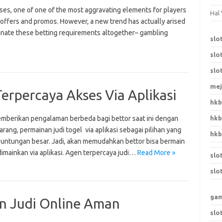
ises, one of one of the most aggravating elements for players
Hal
offers and promos. However, a new trend has actually arised
iminate these betting requirements altogether– gambling
slo
slo
slo
mej
erpercaya Akses Via Aplikasi
hk
memberikan pengalaman berbeda bagi bettor saat ini dengan
hk
arang, permainan judi togel via aplikasi sebagai pilihan yang
hk
keuntungan besar. Jadi, akan memudahkan bettor bisa bermain
dimainkan via aplikasi. Agen terpercaya judi…
Read More »
slo
slo
gam
n Judi Online Aman
slo