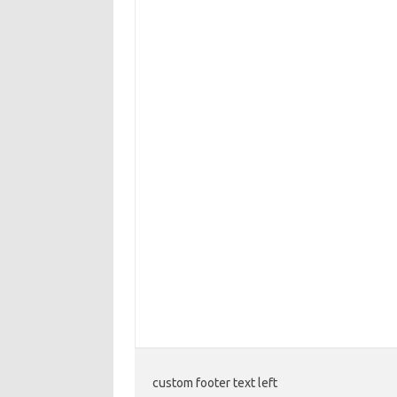
custom footer text left