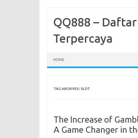
Skip
to
content
QQ888 – Daftar 
Terpercaya
HOME
TAG ARCHIVES:
SLOT
The Increase of Gambl
A Game Changer in th