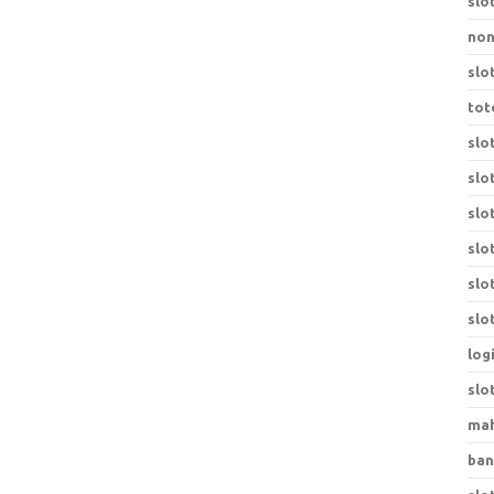
slo
non
slo
tot
slo
slo
slo
slo
slo
slo
log
slo
ma
ban