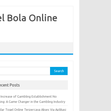
el Bola Online
rch
ecent Posts
 Increase of Gambling Establishment No
ting: A Game Changer in the Gambling Industry
dar Togel Online Terpercaya Akses Via Aplikasi