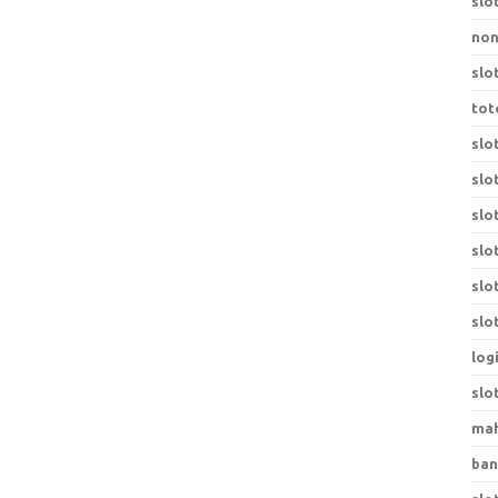
slo
non
slo
tot
slo
slo
slo
slo
slo
slo
log
slo
ma
ban