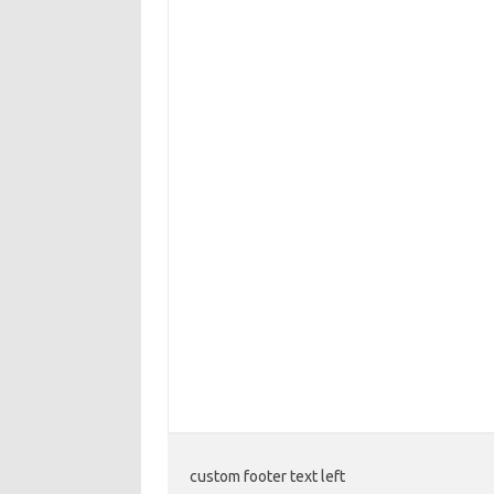
custom footer text left