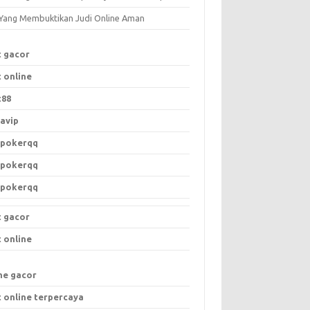
 Yang Membuktikan Judi Online Aman
t gacor
t online
t88
avip
bpokerqq
bpokerqq
bpokerqq
t gacor
t online
e gacor
t online terpercaya