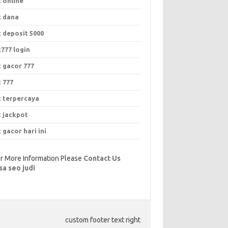
t online
t dana
t deposit 5000
t777 login
t gacor 777
t 777
t terpercaya
t jackpot
t gacor hari ini
r More Information Please
Contact Us
sa seo judi
custom footer text right