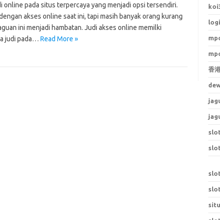
online pada situs terpercaya yang menjadi opsi tersendiri.
koi
engan akses online saat ini, tapi masih banyak orang kurang
log
guan ini menjadi hambatan. Judi akses online memilki
mpo
da judi pada…
Read More »
mpo
香
dew
jag
jag
slo
slo
slo
slo
sit