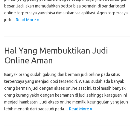
besar. Jadi, akan memudahkan bettor bisa bermain di bandar togel
online terpercaya yang bisa dimainkan via aplikasi. Agen terpercaya
judi…
Read More »
Hal Yang Membuktikan Judi
Online Aman
Banyak orang sudah gabung dan bermain judi online pada situs
terpercaya yang menjadi opsi tersendiri. Walau sudah ada banyak
orang bermain judi dengan akses online saat ini, tapi masih banyak
orang kurang yakin dengan keamanan di judi sehingga keraguan ini
menjadi hambatan. Judi akses online memilki keunggulan yang jauh
lebih menarik dari pada judi pada…
Read More »