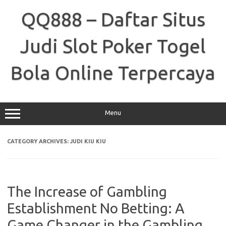
Skip
to
QQ888 – Daftar Situs
content
Judi Slot Poker Togel
Bola Online Terpercaya
Menu
CATEGORY ARCHIVES:
JUDI KIU KIU
The Increase of Gambling
Establishment No Betting: A
Game Changer in the Gambling