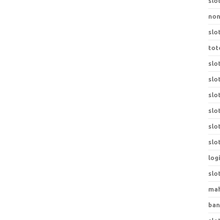
slo
non
slo
tot
slo
slo
slo
slo
slo
slo
log
slo
ma
ban