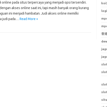
online pada situs terpercaya yang menjadi opsi tersendiri.
koi
engan akses online saat ini, tapi masih banyak orang kurang
log
guan ini menjadi hambatan. Judi akses online memilki
mpo
da judi pada…
Read More »
mpo
香
dew
jag
jag
slo
slo
slo
slo
sit