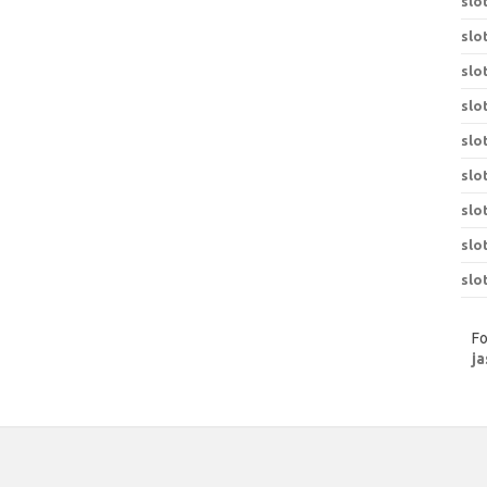
slo
slo
slo
slo
slo
slo
slo
slo
slo
Fo
ja