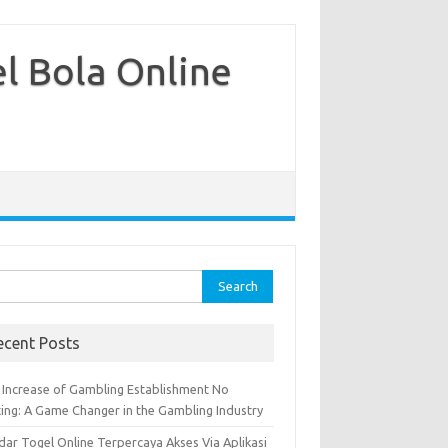
el Bola Online
rch
ecent Posts
 Increase of Gambling Establishment No
ting: A Game Changer in the Gambling Industry
dar Togel Online Terpercaya Akses Via Aplikasi