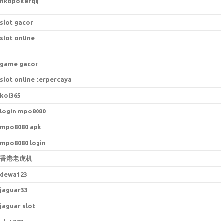
hkbpokerqq
slot gacor
slot online
game gacor
slot online terpercaya
koi365
login mpo8080
mpo8080 apk
mpo8080 login
香港老虎机
dewa123
jaguar33
jaguar slot