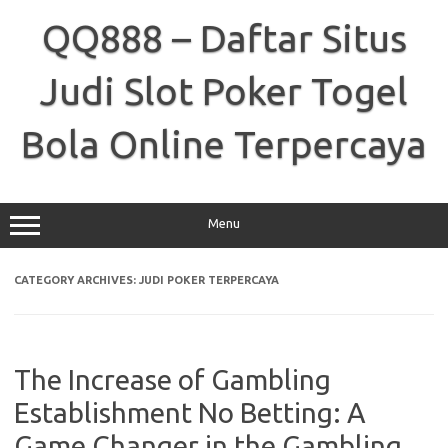
Skip
to
QQ888 – Daftar Situs
content
Judi Slot Poker Togel
Bola Online Terpercaya
Menu
CATEGORY ARCHIVES:
JUDI POKER TERPERCAYA
The Increase of Gambling
Establishment No Betting: A
Game Changer in the Gambling