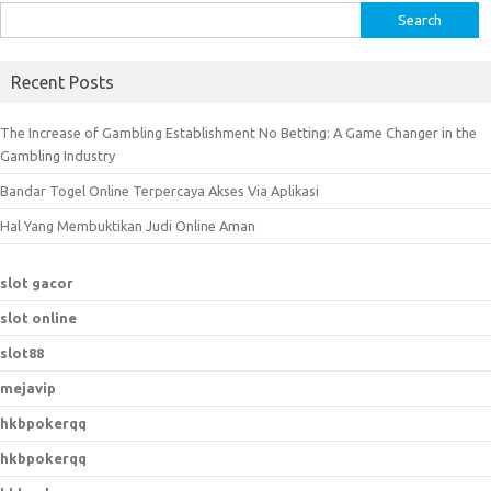
S
e
a
Recent Posts
r
c
The Increase of Gambling Establishment No Betting: A Game Changer in the
h
Gambling Industry
f
Bandar Togel Online Terpercaya Akses Via Aplikasi
o
r
Hal Yang Membuktikan Judi Online Aman
:
slot gacor
slot online
slot88
mejavip
hkbpokerqq
hkbpokerqq