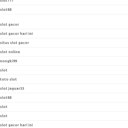
slot777
slot88
slot gacor
slot gacor hari ini
situs slot gacor
slot online
nongki99
slot
toto slot
slot jaguar33
slot88
slot
slot
slot gacor hari ini