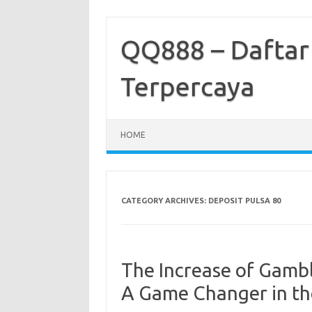
Skip
to
content
QQ888 – Daftar 
Terpercaya
HOME
CATEGORY ARCHIVES:
DEPOSIT PULSA 80
The Increase of Gambl
A Game Changer in th