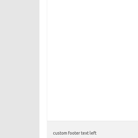
custom footer text left