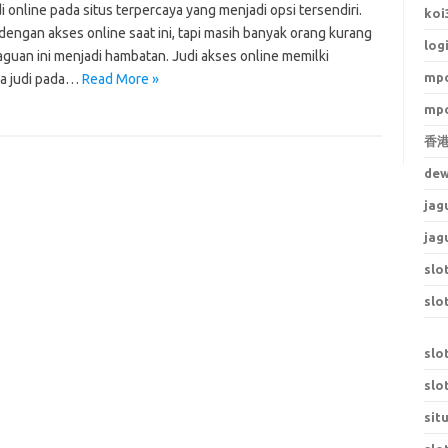
online pada situs terpercaya yang menjadi opsi tersendiri.
koi
engan akses online saat ini, tapi masih banyak orang kurang
log
guan ini menjadi hambatan. Judi akses online memilki
mpo
da judi pada…
Read More »
mpo
香
dew
jag
jag
slo
slo
slo
slo
sit