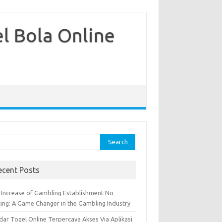
el Bola Online
rch
ecent Posts
 Increase of Gambling Establishment No
ting: A Game Changer in the Gambling Industry
dar Togel Online Terpercaya Akses Via Aplikasi