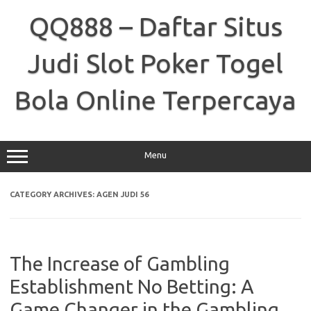
Skip
to
QQ888 – Daftar Situs
content
Judi Slot Poker Togel
Bola Online Terpercaya
Menu
CATEGORY ARCHIVES:
AGEN JUDI 56
The Increase of Gambling
Establishment No Betting: A
Game Changer in the Gambling