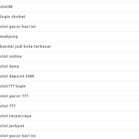
slot88
login sbobet
slot gacor hari ini
mahjong
bandar judi bola terbesar
slot online
slot dana
slot deposit 5000
slot777 login
slot gacor 777
slot 777
slot terpercaya
slot jackpot
slot gacor hari ini