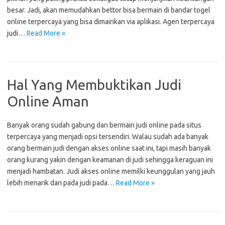
besar. Jadi, akan memudahkan bettor bisa bermain di bandar togel
online terpercaya yang bisa dimainkan via aplikasi. Agen terpercaya
judi…
Read More »
Hal Yang Membuktikan Judi
Online Aman
Banyak orang sudah gabung dan bermain judi online pada situs
terpercaya yang menjadi opsi tersendiri. Walau sudah ada banyak
orang bermain judi dengan akses online saat ini, tapi masih banyak
orang kurang yakin dengan keamanan di judi sehingga keraguan ini
menjadi hambatan. Judi akses online memilki keunggulan yang jauh
lebih menarik dari pada judi pada…
Read More »