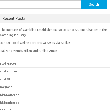
S
e
a
Recent Posts
r
c
The Increase of Gambling Establishment No Betting: A Game Changer in the
h
Gambling Industry
f
Bandar Togel Online Terpercaya Akses Via Aplikasi
o
r
Hal Yang Membuktikan Judi Online Aman
:
slot gacor
slot online
slot88
mejavip
hkbpokerqq
hkbpokerqq