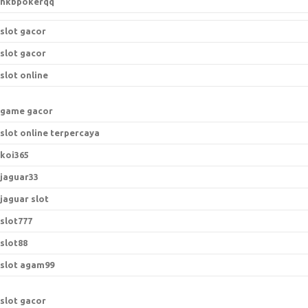
hkbpokerqq
slot gacor
slot gacor
slot online
game gacor
slot online terpercaya
koi365
jaguar33
jaguar slot
slot777
slot88
slot agam99
slot gacor