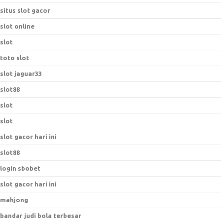
situs slot gacor
slot online
slot
toto slot
slot jaguar33
slot88
slot
slot
slot gacor hari ini
slot88
login sbobet
slot gacor hari ini
mahjong
bandar judi bola terbesar