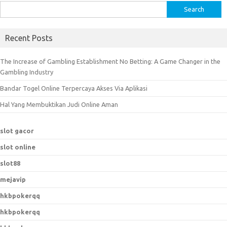
S
e
a
Recent Posts
r
c
The Increase of Gambling Establishment No Betting: A Game Changer in the
h
Gambling Industry
f
Bandar Togel Online Terpercaya Akses Via Aplikasi
o
r
Hal Yang Membuktikan Judi Online Aman
:
slot gacor
slot online
slot88
mejavip
hkbpokerqq
hkbpokerqq