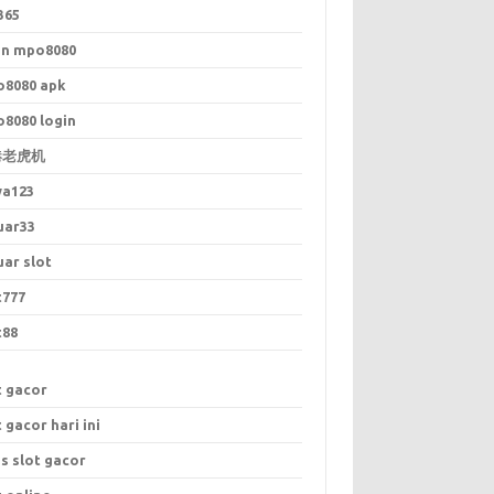
365
in mpo8080
8080 apk
8080 login
港老虎机
a123
uar33
uar slot
t777
t88
t gacor
t gacor hari ini
us slot gacor