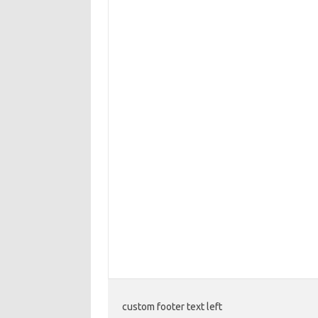
custom footer text left