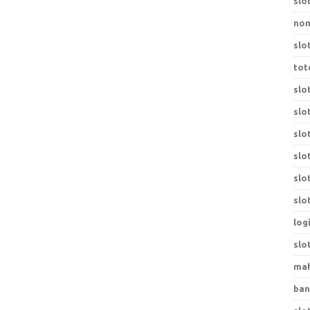
slo
non
slo
tot
slo
slo
slo
slo
slo
slo
log
slo
ma
ban