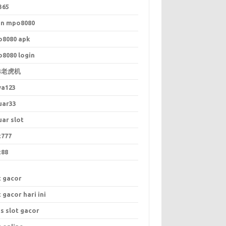
365
in mpo8080
8080 apk
8080 login
港老虎机
a123
uar33
uar slot
t777
t88
t gacor
t gacor hari ini
us slot gacor