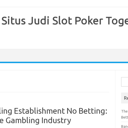
Situs Judi Slot Poker Tog
Sea
for:
R
ing Establishment No Betting:
The
Bet
e Gambling Industry
Ban