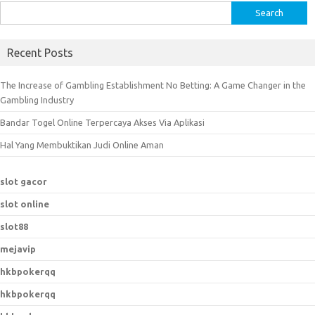
S
e
a
Recent Posts
r
c
The Increase of Gambling Establishment No Betting: A Game Changer in the
h
Gambling Industry
f
Bandar Togel Online Terpercaya Akses Via Aplikasi
o
r
Hal Yang Membuktikan Judi Online Aman
:
slot gacor
slot online
slot88
mejavip
hkbpokerqq
hkbpokerqq