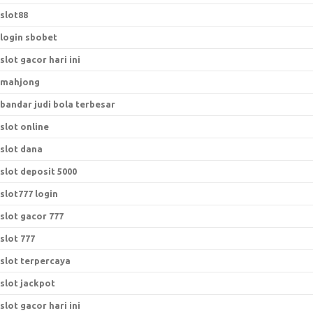
slot88
login sbobet
slot gacor hari ini
mahjong
bandar judi bola terbesar
slot online
slot dana
slot deposit 5000
slot777 login
slot gacor 777
slot 777
slot terpercaya
slot jackpot
slot gacor hari ini