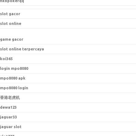
hkbpokerqq
slot gacor
slot online
game gacor
slot online terpercaya
koi365
login mpo8080
mpo8080 apk
mpo8080 login
香港老虎机
dewa123
jaguar33
jaguar slot