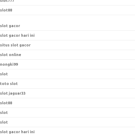
slot777
slot88
slot gacor
slot gacor hari ini
situs slot gacor
slot online
nongki99
slot
toto slot
slot jaguar33
slot88
slot
slot
slot gacor hari ini