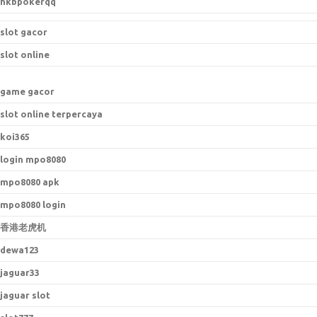
hkbpokerqq
slot gacor
slot online
game gacor
slot online terpercaya
koi365
login mpo8080
mpo8080 apk
mpo8080 login
香港老虎机
dewa123
jaguar33
jaguar slot