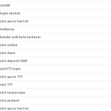
slot88
login sbobet
slot gacor hari ini
mahjong
bandar judi bola terbesar
slot online
slot dana
slot deposit 5000
slot777 login
slot gacor 777
slot 777
slot terpercaya
slot jackpot
slot gacor hari ini