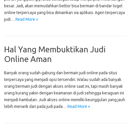
besar. Jadi, akan memudahkan bettor bisa bermain di bandar togel
online terpercaya yang bisa dimainkan via aplikasi. Agen terpercaya
judi…
Read More »
Hal Yang Membuktikan Judi
Online Aman
Banyak orang sudah gabung dan bermain judi online pada situs
terpercaya yang menjadi opsi tersendiri. Walau sudah ada banyak
orang bermain judi dengan akses online saat ini, tapi masih banyak
orang kurang yakin dengan keamanan di judi sehingga keraguan ini
menjadi hambatan. Judi akses online memilki keunggulan yang jauh
lebih menarik dari pada judi pada…
Read More »