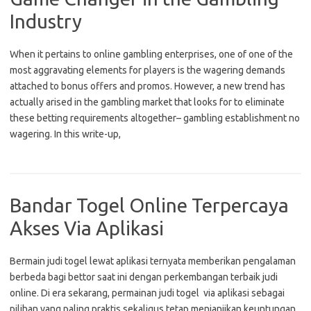
Industry
When it pertains to online gambling enterprises, one of one of the
most aggravating elements for players is the wagering demands
attached to bonus offers and promos. However, a new trend has
actually arised in the gambling market that looks for to eliminate
these betting requirements altogether– gambling establishment no
wagering. In this write-up,
Bandar Togel Online Terpercaya
Akses Via Aplikasi
Bermain judi togel lewat aplikasi ternyata memberikan pengalaman
berbeda bagi bettor saat ini dengan perkembangan terbaik judi
online. Di era sekarang, permainan judi togel via aplikasi sebagai
pilihan yang paling praktis sekaligus tetap menjanjikan keuntungan