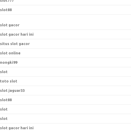
slot777
slot88
slot gacor
slot gacor hari ini
situs slot gacor
slot online
nongki99
slot
toto slot
slot jaguar33
slot88
slot
slot
slot gacor hari ini