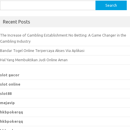
S
e
a
Recent Posts
r
c
The Increase of Gambling Establishment No Betting: A Game Changer in the
h
Gambling Industry
f
Bandar Togel Online Terpercaya Akses Via Aplikasi
o
r
Hal Yang Membuktikan Judi Online Aman
:
slot gacor
slot online
slot88
mejavip
hkbpokerqq
hkbpokerqq