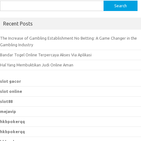
S
e
a
Recent Posts
r
c
The Increase of Gambling Establishment No Betting: A Game Changer in the
h
Gambling Industry
f
Bandar Togel Online Terpercaya Akses Via Aplikasi
o
r
Hal Yang Membuktikan Judi Online Aman
:
slot gacor
slot online
slot88
mejavip
hkbpokerqq
hkbpokerqq