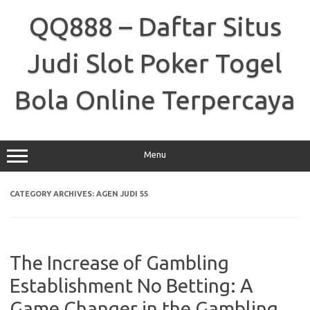
Skip
to
QQ888 – Daftar Situs
content
Judi Slot Poker Togel
Bola Online Terpercaya
Menu
CATEGORY ARCHIVES:
AGEN JUDI 55
The Increase of Gambling
Establishment No Betting: A
Game Changer in the Gambling