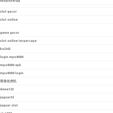
hkbpokerqq
slot gacor
slot online
game gacor
slot online terpercaya
koi365
login mpo8080
mpo8080 apk
mpo8080 login
香港老虎机
dewa123
jaguar33
jaguar slot