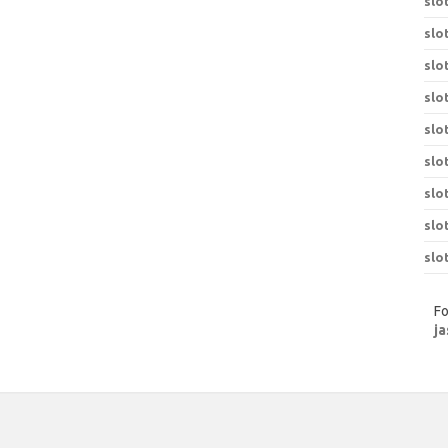
slo
slo
slo
slo
slo
slo
slo
slo
slo
Fo
ja