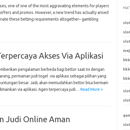
ises, one of one of the most aggravating elements for players
Hal
offers and promos. However, a new trend has actually arised
iminate these betting requirements altogether– gambling
slo
slo
slo
mej
erpercaya Akses Via Aplikasi
hk
memberikan pengalaman berbeda bagi bettor saat ini dengan
hk
arang, permainan judi togel via aplikasi sebagai pilihan yang
hk
keuntungan besar. Jadi, akan memudahkan bettor bisa bermain
dimainkan via aplikasi. Agen terpercaya judi…
Read More »
slo
slo
gam
n Judi Online Aman
slo