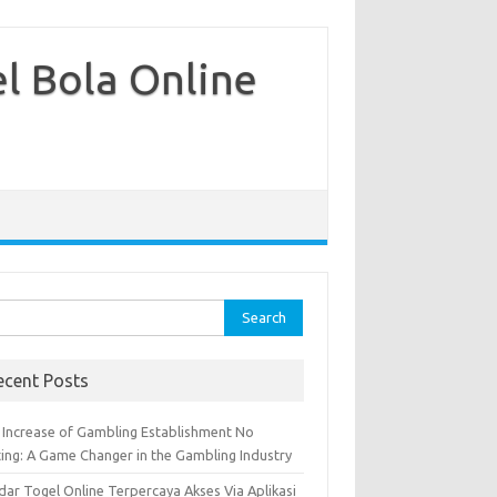
el Bola Online
rch
ecent Posts
 Increase of Gambling Establishment No
ting: A Game Changer in the Gambling Industry
dar Togel Online Terpercaya Akses Via Aplikasi