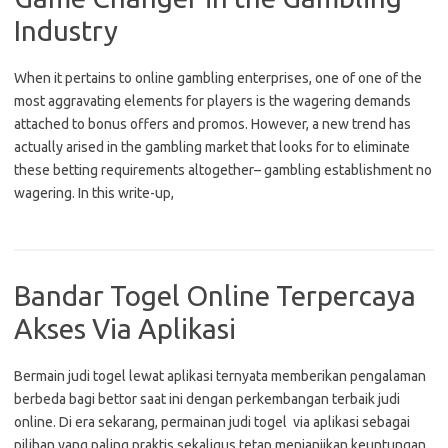
Industry
When it pertains to online gambling enterprises, one of one of the
most aggravating elements for players is the wagering demands
attached to bonus offers and promos. However, a new trend has
actually arised in the gambling market that looks for to eliminate
these betting requirements altogether– gambling establishment no
wagering. In this write-up,
Bandar Togel Online Terpercaya
Akses Via Aplikasi
Bermain judi togel lewat aplikasi ternyata memberikan pengalaman
berbeda bagi bettor saat ini dengan perkembangan terbaik judi
online. Di era sekarang, permainan judi togel via aplikasi sebagai
pilihan yang paling praktis sekaligus tetap menjanjikan keuntungan