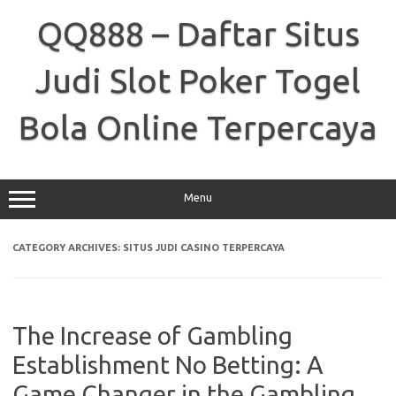
Skip
to
QQ888 – Daftar Situs
content
Judi Slot Poker Togel
Bola Online Terpercaya
Menu
CATEGORY ARCHIVES:
SITUS JUDI CASINO TERPERCAYA
The Increase of Gambling
Establishment No Betting: A
Game Changer in the Gambling