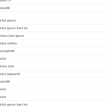
slot777
slot88
slot gacor
slot gacor hari ini
situs slot gacor
slot online
nongki99
slot
toto slot
slot jaguar33
slot88
slot
slot
slot gacor hari ini