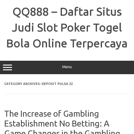
Skip
to
QQ888 – Daftar Situs
content
Judi Slot Poker Togel
Bola Online Terpercaya
Menu
CATEGORY ARCHIVES:
DEPOSIT PULSA 22
The Increase of Gambling
Establishment No Betting: A
Game Changer in the Gambling