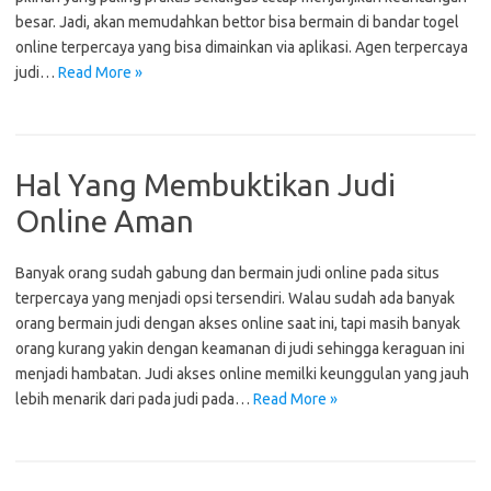
besar. Jadi, akan memudahkan bettor bisa bermain di bandar togel
online terpercaya yang bisa dimainkan via aplikasi. Agen terpercaya
judi…
Read More »
Hal Yang Membuktikan Judi
Online Aman
Banyak orang sudah gabung dan bermain judi online pada situs
terpercaya yang menjadi opsi tersendiri. Walau sudah ada banyak
orang bermain judi dengan akses online saat ini, tapi masih banyak
orang kurang yakin dengan keamanan di judi sehingga keraguan ini
menjadi hambatan. Judi akses online memilki keunggulan yang jauh
lebih menarik dari pada judi pada…
Read More »