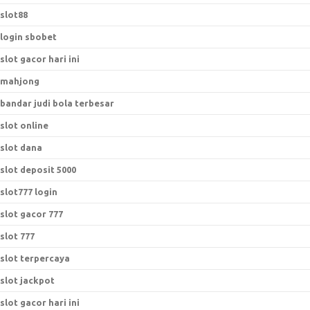
slot88
login sbobet
slot gacor hari ini
mahjong
bandar judi bola terbesar
slot online
slot dana
slot deposit 5000
slot777 login
slot gacor 777
slot 777
slot terpercaya
slot jackpot
slot gacor hari ini