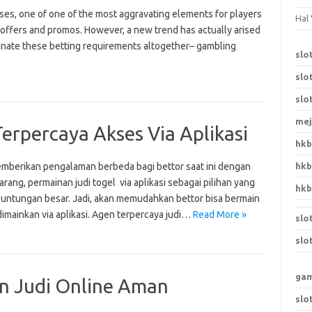
ises, one of one of the most aggravating elements for players
Hal
offers and promos. However, a new trend has actually arised
iminate these betting requirements altogether– gambling
slo
slo
slo
mej
erpercaya Akses Via Aplikasi
hk
memberikan pengalaman berbeda bagi bettor saat ini dengan
hk
arang, permainan judi togel via aplikasi sebagai pilihan yang
hk
keuntungan besar. Jadi, akan memudahkan bettor bisa bermain
dimainkan via aplikasi. Agen terpercaya judi…
Read More »
slo
slo
gam
n Judi Online Aman
slo