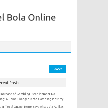
el Bola Online
rch
ecent Posts
 Increase of Gambling Establishment No
ting: A Game Changer in the Gambling Industry
dar Togel Online Terpercaya Akses Via Aplikasi