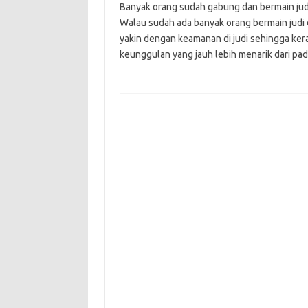
Banyak orang sudah gabung dan bermain judi 
Walau sudah ada banyak orang bermain judi d
yakin dengan keamanan di judi sehingga kera
keunggulan yang jauh lebih menarik dari pa