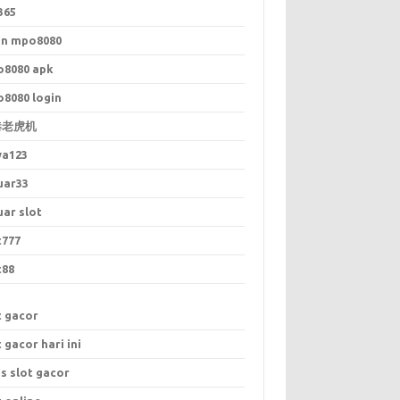
365
in mpo8080
8080 apk
8080 login
港老虎机
a123
uar33
uar slot
t777
t88
t gacor
t gacor hari ini
us slot gacor