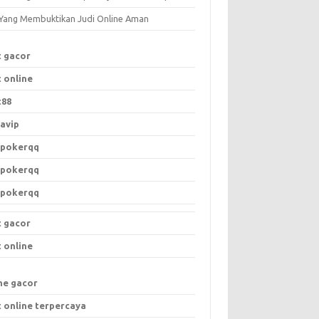
 Yang Membuktikan Judi Online Aman
t gacor
t online
t88
avip
bpokerqq
bpokerqq
bpokerqq
t gacor
t online
e gacor
t online terpercaya