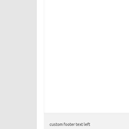
custom footer text left