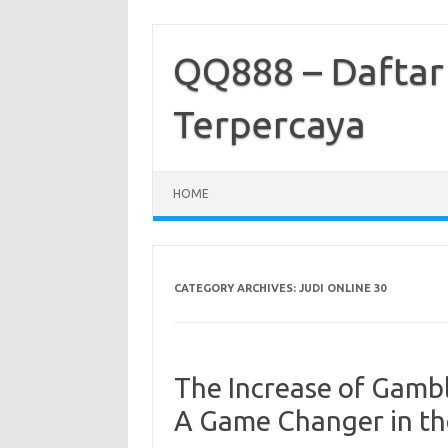
Skip
to
content
QQ888 – Daftar 
Terpercaya
HOME
CATEGORY ARCHIVES:
JUDI ONLINE 30
The Increase of Gambl
A Game Changer in th