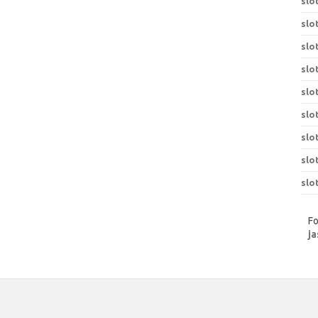
slo
slo
slo
slo
slo
slo
slo
slo
slo
Fo
ja