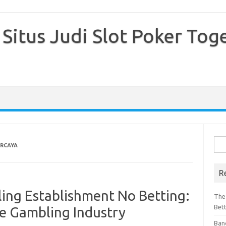
Situs Judi Slot Poker Tog
Sea
ERCAYA
for:
R
ing Establishment No Betting:
The
Bet
e Gambling Industry
Ban