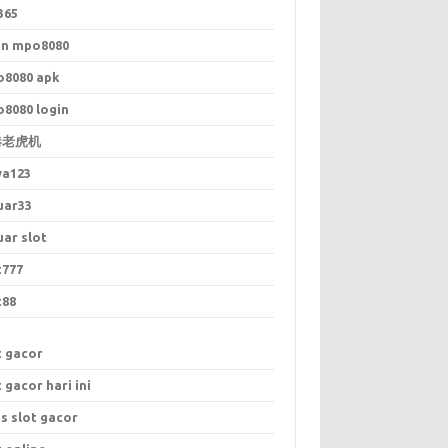
365
in mpo8080
8080 apk
8080 login
港老虎机
a123
uar33
uar slot
t777
t88
t gacor
t gacor hari ini
us slot gacor