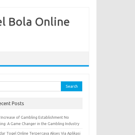
el Bola Online
rch
ecent Posts
 Increase of Gambling Establishment No
ting: A Game Changer in the Gambling Industry
dar Togel Online Terpercaya Akses Via Aplikasi