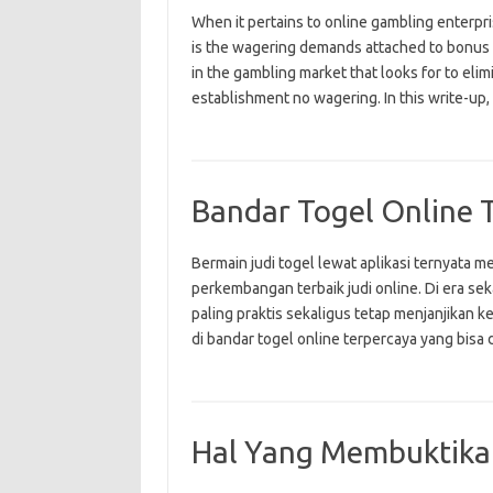
When it pertains to online gambling enterpr
is the wagering demands attached to bonus 
in the gambling market that looks for to el
establishment no wagering. In this write-up,
Bandar Togel Online T
Bermain judi togel lewat aplikasi ternyata 
perkembangan terbaik judi online. Di era sek
paling praktis sekaligus tetap menjanjikan 
di bandar togel online terpercaya yang bisa 
Hal Yang Membuktika