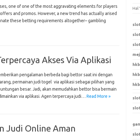
ises, one of one of the most aggravating elements for players
Hal
offers and promos. However, a new trend has actually arised
iminate these betting requirements altogether– gambling
slo
slo
slo
mej
erpercaya Akses Via Aplikasi
hk
memberikan pengalaman berbeda bagi bettor saat ini dengan
hk
arang, permainan judi togel via aplikasi sebagai pilihan yang
hk
keuntungan besar. Jadi, akan memudahkan bettor bisa bermain
dimainkan via aplikasi. Agen terpercaya judi…
Read More »
slo
slo
gam
n Judi Online Aman
slo