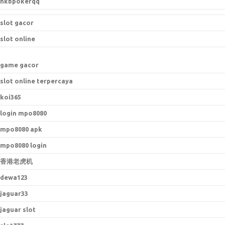
hkbpokerqq
slot gacor
slot online
game gacor
slot online terpercaya
koi365
login mpo8080
mpo8080 apk
mpo8080 login
香港老虎机
dewa123
jaguar33
jaguar slot