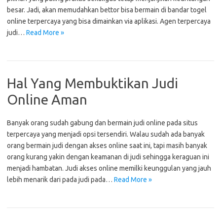
besar. Jadi, akan memudahkan bettor bisa bermain di bandar togel
online terpercaya yang bisa dimainkan via aplikasi. Agen terpercaya
judi…
Read More »
Hal Yang Membuktikan Judi
Online Aman
Banyak orang sudah gabung dan bermain judi online pada situs
terpercaya yang menjadi opsi tersendiri. Walau sudah ada banyak
orang bermain judi dengan akses online saat ini, tapi masih banyak
orang kurang yakin dengan keamanan di judi sehingga keraguan ini
menjadi hambatan. Judi akses online memilki keunggulan yang jauh
lebih menarik dari pada judi pada…
Read More »