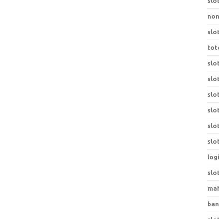
slo
non
slo
tot
slo
slo
slo
slo
slo
slo
log
slo
ma
ban