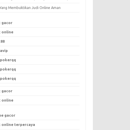
 Yang Membuktikan Judi Online Aman
t gacor
t online
t88
avip
bpokerqq
bpokerqq
bpokerqq
t gacor
t online
e gacor
t online terpercaya