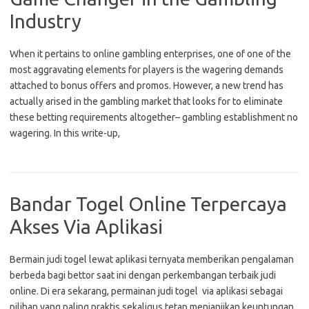
Industry
When it pertains to online gambling enterprises, one of one of the
most aggravating elements for players is the wagering demands
attached to bonus offers and promos. However, a new trend has
actually arised in the gambling market that looks for to eliminate
these betting requirements altogether– gambling establishment no
wagering. In this write-up,
Bandar Togel Online Terpercaya
Akses Via Aplikasi
Bermain judi togel lewat aplikasi ternyata memberikan pengalaman
berbeda bagi bettor saat ini dengan perkembangan terbaik judi
online. Di era sekarang, permainan judi togel via aplikasi sebagai
pilihan yang paling praktis sekaligus tetap menjanjikan keuntungan