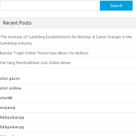
S
e
a
Recent Posts
r
c
The Increase of Gambling Establishment No Betting: A Game Changer in the
h
Gambling Industry
f
Bandar Togel Online Terpercaya Akses Via Aplikasi
o
r
Hal Yang Membuktikan Judi Online Aman
:
slot gacor
slot online
slot88
mejavip
hkbpokerqq
hkbpokerqq