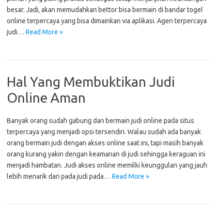
besar. Jadi, akan memudahkan bettor bisa bermain di bandar togel
online terpercaya yang bisa dimainkan via aplikasi. Agen terpercaya
judi…
Read More »
Hal Yang Membuktikan Judi
Online Aman
Banyak orang sudah gabung dan bermain judi online pada situs
terpercaya yang menjadi opsi tersendiri. Walau sudah ada banyak
orang bermain judi dengan akses online saat ini, tapi masih banyak
orang kurang yakin dengan keamanan di judi sehingga keraguan ini
menjadi hambatan. Judi akses online memilki keunggulan yang jauh
lebih menarik dari pada judi pada…
Read More »