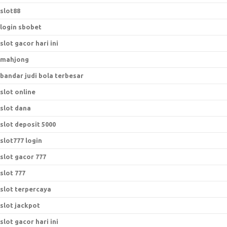
slot88
login sbobet
slot gacor hari ini
mahjong
bandar judi bola terbesar
slot online
slot dana
slot deposit 5000
slot777 login
slot gacor 777
slot 777
slot terpercaya
slot jackpot
slot gacor hari ini