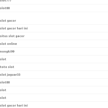
slot777
slot88
slot gacor
slot gacor hari ini
situs slot gacor
slot online
nongki99
slot
toto slot
slot jaguar33
slot88
slot
slot
slot gacor hari ini