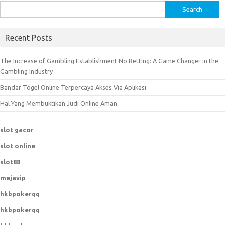
S
e
a
Recent Posts
r
c
The Increase of Gambling Establishment No Betting: A Game Changer in the
h
Gambling Industry
f
Bandar Togel Online Terpercaya Akses Via Aplikasi
o
r
Hal Yang Membuktikan Judi Online Aman
:
slot gacor
slot online
slot88
mejavip
hkbpokerqq
hkbpokerqq