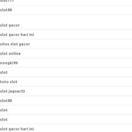
slot777
slot88
slot gacor
slot gacor hari ini
situs slot gacor
slot online
nongki99
slot
toto slot
slot jaguar33
slot88
slot
slot
slot gacor hari ini