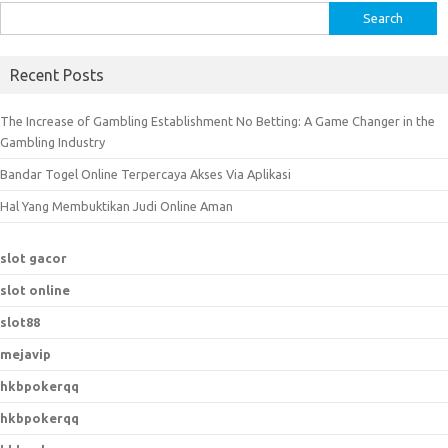
S
e
a
Recent Posts
r
c
The Increase of Gambling Establishment No Betting: A Game Changer in the
h
Gambling Industry
f
Bandar Togel Online Terpercaya Akses Via Aplikasi
o
r
Hal Yang Membuktikan Judi Online Aman
:
slot gacor
slot online
slot88
mejavip
hkbpokerqq
hkbpokerqq