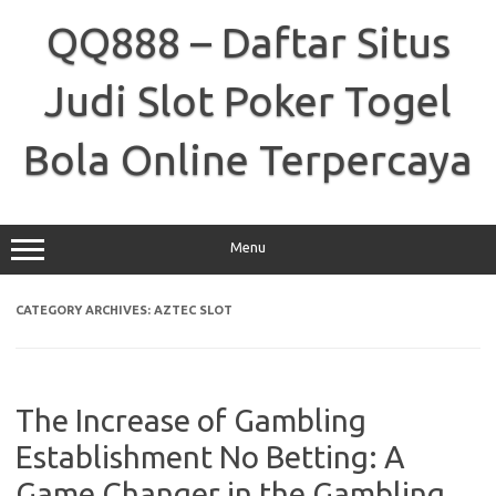
Skip
to
QQ888 – Daftar Situs
content
Judi Slot Poker Togel
Bola Online Terpercaya
Menu
CATEGORY ARCHIVES:
AZTEC SLOT
The Increase of Gambling
Establishment No Betting: A
Game Changer in the Gambling