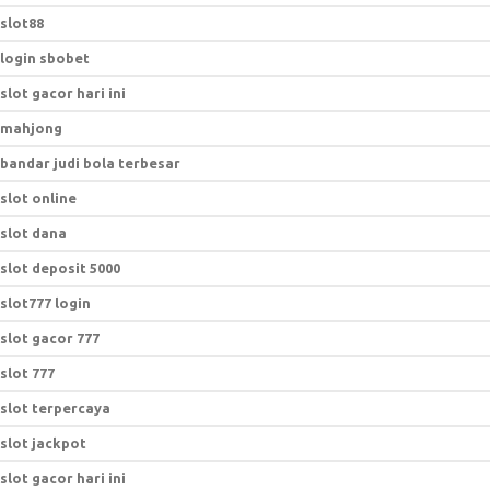
slot88
login sbobet
slot gacor hari ini
mahjong
bandar judi bola terbesar
slot online
slot dana
slot deposit 5000
slot777 login
slot gacor 777
slot 777
slot terpercaya
slot jackpot
slot gacor hari ini