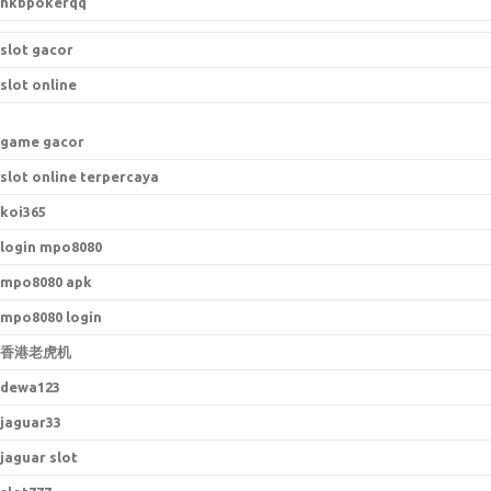
hkbpokerqq
slot gacor
slot online
game gacor
slot online terpercaya
koi365
login mpo8080
mpo8080 apk
mpo8080 login
香港老虎机
dewa123
jaguar33
jaguar slot