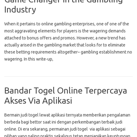
Industry
When it pertains to online gambling enterprises, one of one of the
most aggravating elements for players is the wagering demands
attached to bonus offers and promos. However, a new trend has
actually arised in the gambling market that looks for to eliminate
these betting requirements altogether– gambling establishment no
wagering. In this write-up,
Bandar Togel Online Terpercaya
Akses Via Aplikasi
Bermain judi togel lewat aplikasi ternyata memberikan pengalaman
berbeda bagi bettor saat ini dengan perkembangan terbaik judi
online. Di era sekarang, permainan judi togel via aplikasi sebagai
pilihan yang paling praktis sekaligus tetap menjanjikan keuntungan