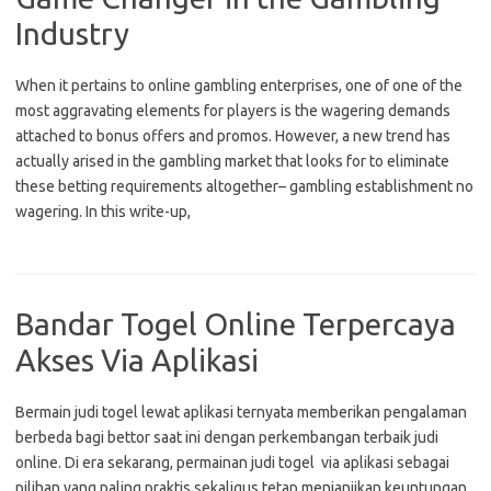
Industry
When it pertains to online gambling enterprises, one of one of the
most aggravating elements for players is the wagering demands
attached to bonus offers and promos. However, a new trend has
actually arised in the gambling market that looks for to eliminate
these betting requirements altogether– gambling establishment no
wagering. In this write-up,
Bandar Togel Online Terpercaya
Akses Via Aplikasi
Bermain judi togel lewat aplikasi ternyata memberikan pengalaman
berbeda bagi bettor saat ini dengan perkembangan terbaik judi
online. Di era sekarang, permainan judi togel via aplikasi sebagai
pilihan yang paling praktis sekaligus tetap menjanjikan keuntungan