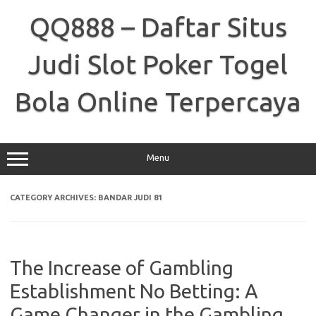
Skip
to
QQ888 – Daftar Situs
content
Judi Slot Poker Togel
Bola Online Terpercaya
Menu
CATEGORY ARCHIVES:
BANDAR JUDI 81
The Increase of Gambling
Establishment No Betting: A
Game Changer in the Gambling