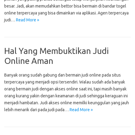
besar. Jadi, akan memudahkan bettor bisa bermain di bandar togel
online terpercaya yang bisa dimainkan via aplikasi. Agen terpercaya
judi…
Read More »
Hal Yang Membuktikan Judi
Online Aman
Banyak orang sudah gabung dan bermain judi online pada situs
terpercaya yang menjadi opsi tersendiri. Walau sudah ada banyak
orang bermain judi dengan akses online saat ini, tapi masih banyak
orang kurang yakin dengan keamanan di judi sehingga keraguan ini
menjadi hambatan. Judi akses online memilki keunggulan yang jauh
lebih menarik dari pada judi pada…
Read More »