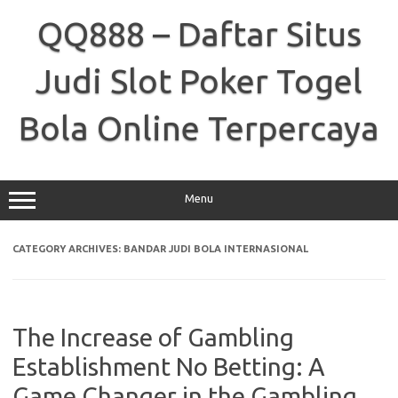
Skip
to
QQ888 – Daftar Situs
content
Judi Slot Poker Togel
Bola Online Terpercaya
Menu
CATEGORY ARCHIVES:
BANDAR JUDI BOLA INTERNASIONAL
The Increase of Gambling
Establishment No Betting: A
Game Changer in the Gambling