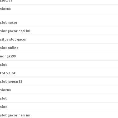
slot777
slot88
slot gacor
slot gacor hari ini
situs slot gacor
slot online
nongki99
slot
toto slot
slot jaguar33
slot88
slot
slot
slot gacor hari ini