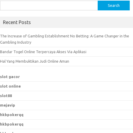
S
e
a
Recent Posts
r
c
The Increase of Gambling Establishment No Betting: A Game Changer in the
h
Gambling Industry
f
Bandar Togel Online Terpercaya Akses Via Aplikasi
o
r
Hal Yang Membuktikan Judi Online Aman
:
slot gacor
slot online
slot88
mejavip
hkbpokerqq
hkbpokerqq