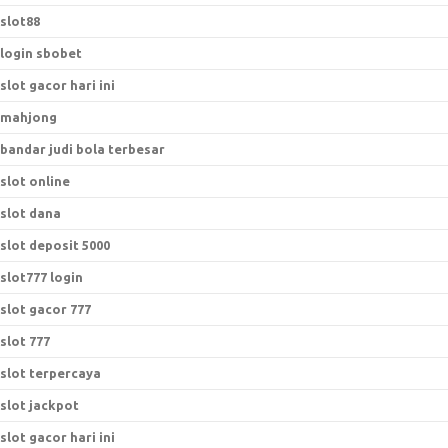
slot88
login sbobet
slot gacor hari ini
mahjong
bandar judi bola terbesar
slot online
slot dana
slot deposit 5000
slot777 login
slot gacor 777
slot 777
slot terpercaya
slot jackpot
slot gacor hari ini